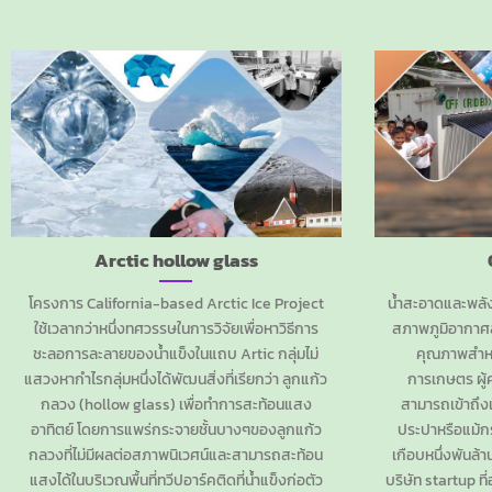
Arctic hollow glass
โครงการ California-based Arctic Ice Project
น้ำสะอาดและพล
ใช้เวลากว่าหนึ่งทศวรรษในการวิจัยเพื่อหาวิธีการ
สภาพภูมิอากาศส
ชะลอการละลายของน้ำแข็งในแถบ Artic กลุ่มไม่
คุณภาพสำหร
แสวงหากำไรกลุ่มหนึ่งได้พัฒนสิ่งที่เรียกว่า ลูกแก้ว
การเกษตร ผู้
กลวง (hollow glass) เพื่อทำการสะท้อนแสง
สามารถเข้าถึงแ
อาทิตย์ โดยการแพร่กระจายชั้นบางๆของลูกแก้ว
ประปาหรือแม้ก
กลวงที่ไม่มีผลต่อสภาพนิเวศน์และสามารถสะท้อน
เกือบหนึ่งพันล้า
แสงได้ในบริเวณพื้นที่ทวีปอาร์คติดที่น้ำแข็งก่อตัว
บริษัท startup ท