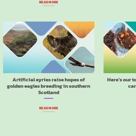
READ MORE
Artificial eyries raise hopes of
Here’s our t
golden eagles breeding in southern
car
Scotland
READ MORE