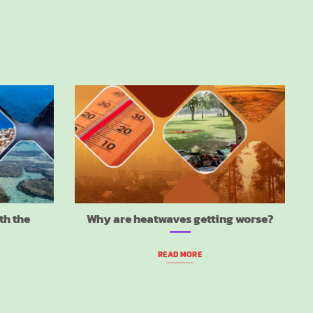
th the
Why are heatwaves getting worse?
READ MORE