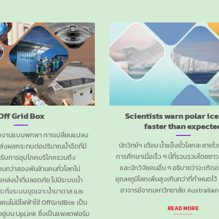
Off Grid Box
Scientists warn polar ice
faster than expecte
ังงานแบบพกพา การเปลี่ยนแปลง
นักวิทย์ฯ เตือน น้ำแข็งขั้วโลกละลายไ
่งผลกระทบต่อปริมาณน้ำจืดที่มี
การศึกษาเมื่อเร็ว ๆ นี้ที่รวบรวมโดยช
ับการอุปโภคบริโภครวมถึง
และนักวิจัยคนอื่น ๆ อธิบายว่าจะเกิดอ
คนกว่าสองพันล้านคนทั่วโลกไม่
อุณหภูมิโลกเพิ่มสูงเกินกว่าที่กำหนดไว้ 
หล่งน้ำที่ปลอดภัย ไม่มีระบบน้ำ
อาจารย์จากมหาวิทยาลัย Australian
ระทั่งระบบขุดเจาะน้ำบาดาล และ
นคนไม่มีไฟฟ้าใช้ OffGridBox เป็น
READ MORE
ี่อยู่บน UpLink ซึ่งเป็นแพลตฟอร์ม