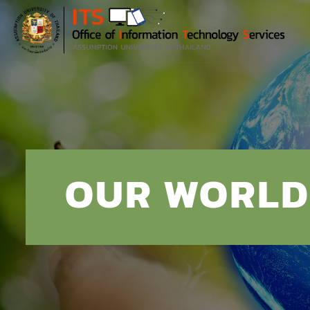
Skip
to
content
OUR WORLD